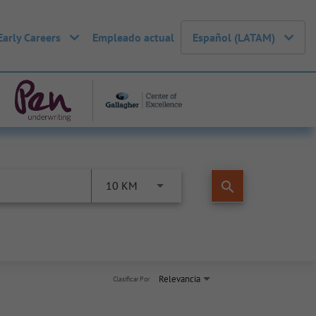
Early Careers
Empleado actual
Español (LATAM)
search
10 KM
Relevancia
Clasificar Por