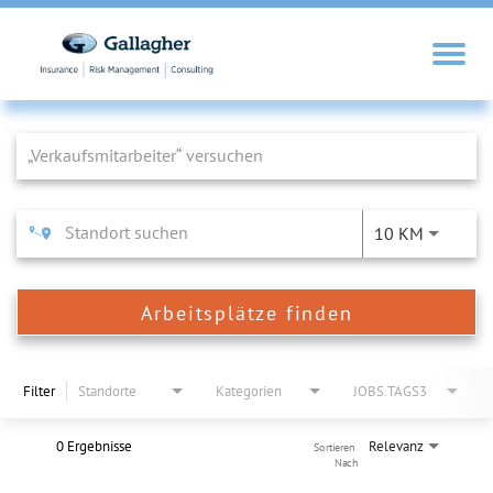
Job Search Page
10 KM
Arbeitsplätze finden
Filter
Standorte
Kategorien
JOBS.TAGS3
0 Ergebnisse
Relevanz
Sortieren 
Nach