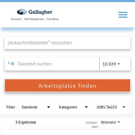
Job Search Page
10 KM
Arbeitsplätze finden
Filter
Standorte
Kategorien
JOBS.TAGS3
3 Ergebnisse
Relevanz
Sortieren 
Nach