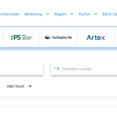
urchsuchen
Abteilung
Region
Kultur
Early C
JOBS.TAGS3