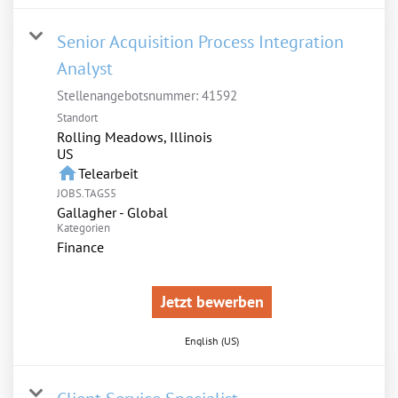
Senior Acquisition Process Integration
Analyst
Stellenangebotsnummer:
41592
Standort
Rolling Meadows, Illinois
home
Telearbeit
JOBS.TAGS5
Gallagher - Global
Kategorien
Finance
Jetzt bewerben
English (US)