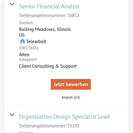
Senior Financial Analyst
Stellenangebotsnummer:
56812
Standort
Rolling Meadows, Illinois
home
Telearbeit
JOBS.TAGS5
Artex
Kategorien
Client Consulting & Support
Jetzt bewerben
English (US)
Organization Design Specialist Lead
Stellenangebotsnummer:
55193