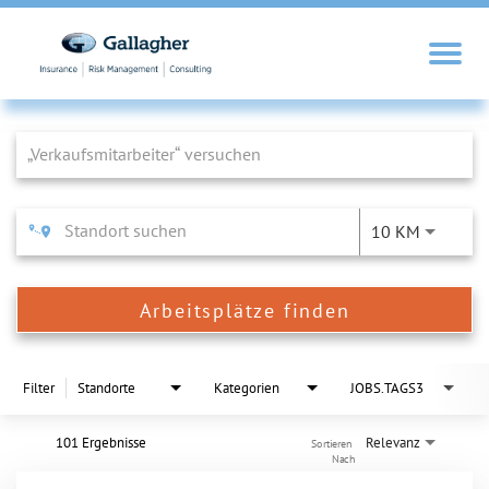
Job Search Page
10 KM
Arbeitsplätze finden
Filter
Standorte
Kategorien
JOBS.TAGS3
101 Ergebnisse
Relevanz
Sortieren 
Nach