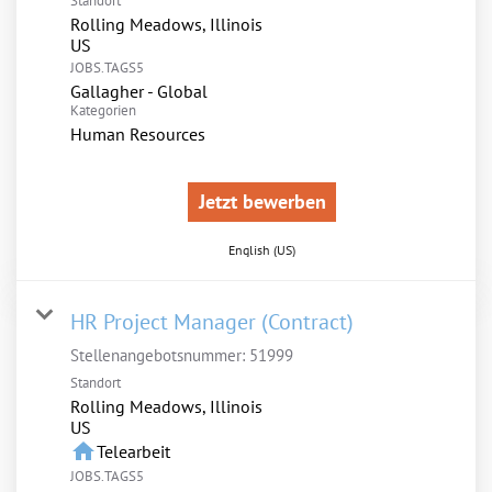
Standort
Rolling Meadows, Illinois
JOBS.TAGS5
Gallagher - Global
Kategorien
Human Resources
Jetzt bewerben
English (US)
HR Project Manager (Contract)
Stellenangebotsnummer:
51999
Standort
Rolling Meadows, Illinois
home
Telearbeit
JOBS.TAGS5