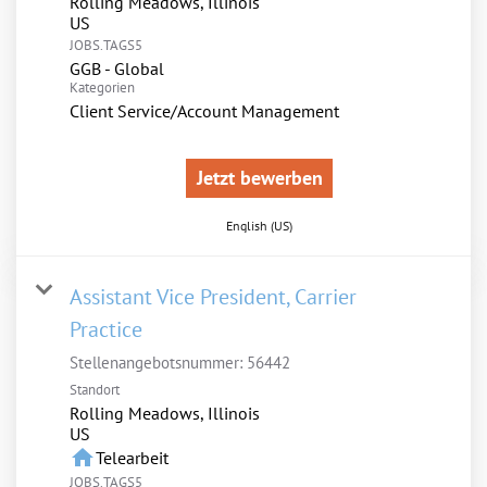
Rolling Meadows, Illinois
JOBS.TAGS5
GGB - Global
Kategorien
Client Service/Account Management
Jetzt bewerben
English (US)
Assistant Vice President, Carrier
Practice
Stellenangebotsnummer:
56442
Standort
Rolling Meadows, Illinois
home
Telearbeit
JOBS.TAGS5