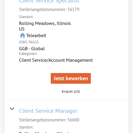
Client Service Specialist
Stellenangebotsnummer:
56179
Standort
Rolling Meadows, Illinois
home
Telearbeit
JOBS.TAGS5
GGB - Global
Kategorien
Client Service/Account Management
Jetzt bewerben
English (US)
Client Service Manager
Stellenangebotsnummer:
56600
Standort