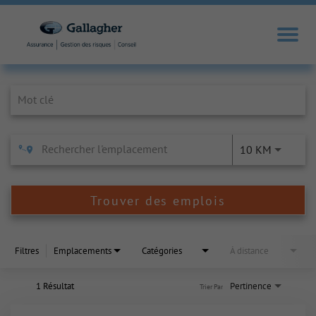
Job Search Page
10 KM
Trouver des emplois
Filtres
Emplacements
Catégories
À distance
1 Résultat
Pertinence
Trier Par