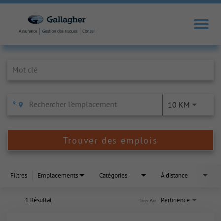
Job Search Page
10 KM
Trouver des emplois
Filtres
Emplacements
Catégories
À distance
1 Résultat
Pertinence
Trier Par