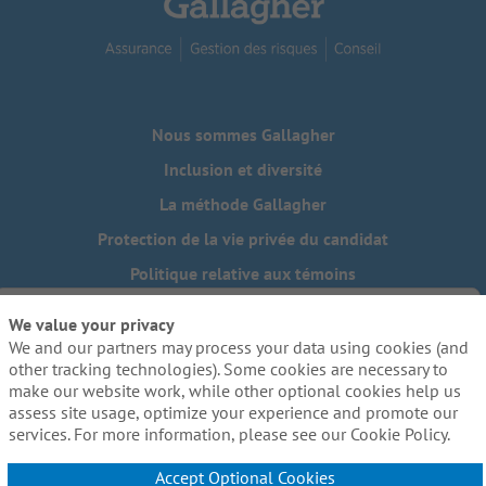
Nous sommes Gallagher
Inclusion et diversité
La méthode Gallagher
Protection de la vie privée du candidat
Politique relative aux témoins
Do Not Sell or Share My Personal Information - US Residents
We value your privacy
We and our partners may process your data using cookies (and
Besoin de mesures d'adaptation raisonnables pour
compléter une partie de notre processus de candidature, y
other tracking technologies). Some cookies are necessary to
compris l'utilisation de ce site web? Envoyez-nous un
make our website work, while other optional cookies help us
courriel:
Careers@ajg.com
assess site usage, optimize your experience and promote our
services. For more information, please see our Cookie Policy.
Accept Optional Cookies