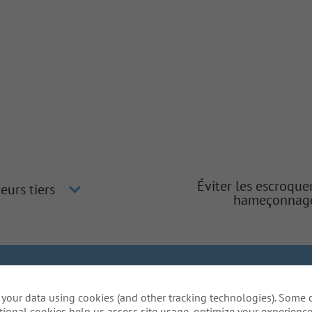
Éviter les escroque
eurs tiers
hameçonnag
gher
Inclusion et diversité
La méthode Gallagher
Protection
your data using cookies (and other tracking technologies). Some 
lative aux témoins
Do Not Sell or Share My Personal Inform
tional cookies help us assess site usage, optimize your experience