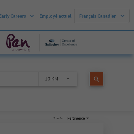
Early Careers
Employé actuel
Français Canadien
search
10 KM
Pertinence
Trier Par