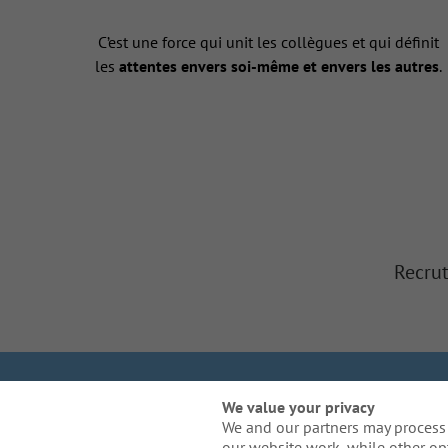
C’est une force qui unit les collègues et qui définit
les
attentes envers soi-même et envers les autres
.
Recrut
Nous sommes Galla
We value your privacy
We and our partners may process 
Politique re
our website work, while other op