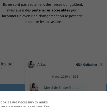
Ils ne sont pas seulement des forces qui guident,
mais aussi des
partenaires accessibles
pour
façonner un avenir de changement où le potentiel
rencontre les occasions.
ries par
e
 de la vie privée du candidat
cookies are necessary to make
ation - US Residents
 and promote our services. For