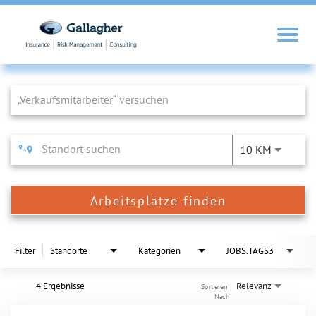
Job Search Page
10 KM
Arbeitsplätze finden
Filter
Standorte
Kategorien
JOBS.TAGS3
4 Ergebnisse
Relevanz
Sortieren 
Nach