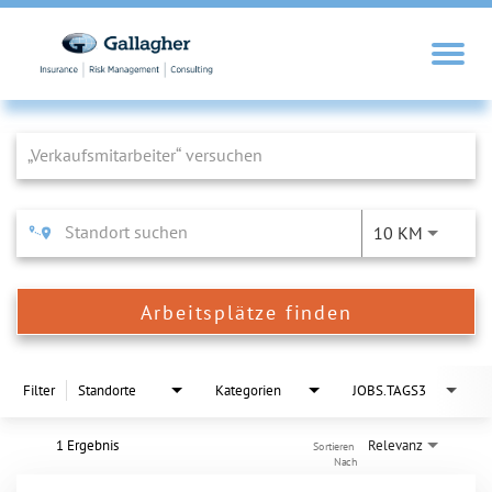
Job Search Page
10 KM
Arbeitsplätze finden
Filter
Standorte
Kategorien
JOBS.TAGS3
1 Ergebnis
Relevanz
Sortieren 
Nach