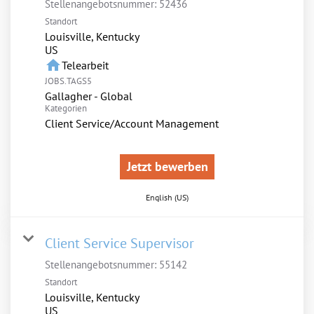
Stellenangebotsnummer:
52436
Standort
Louisville, Kentucky
home
Telearbeit
JOBS.TAGS5
Gallagher - Global
Kategorien
Client Service/Account Management
Jetzt bewerben
English (US)
Client Service Supervisor
Stellenangebotsnummer:
55142
Standort
Louisville, Kentucky