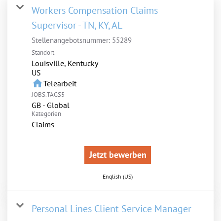
Workers Compensation Claims
Supervisor - TN, KY, AL
Stellenangebotsnummer:
55289
Standort
Louisville, Kentucky
home
Telearbeit
JOBS.TAGS5
GB - Global
Kategorien
Claims
Jetzt bewerben
English (US)
Personal Lines Client Service Manager