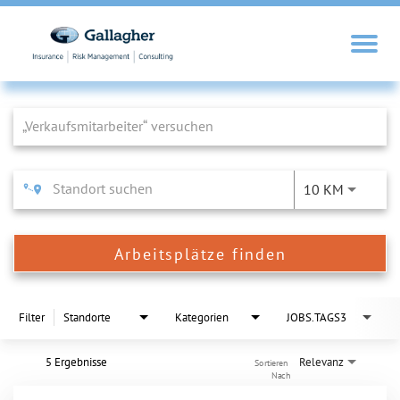
Job Search Page
10 KM
Arbeitsplätze finden
Filter
Standorte
Kategorien
JOBS.TAGS3
5 Ergebnisse
Relevanz
Sortieren 
Nach