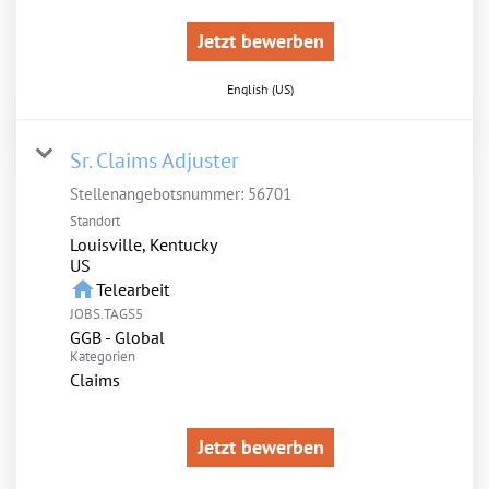
Jetzt bewerben
English (US)
Sr. Claims Adjuster
Stellenangebotsnummer:
56701
Standort
Louisville, Kentucky
home
Telearbeit
JOBS.TAGS5
GGB - Global
Kategorien
Claims
Jetzt bewerben