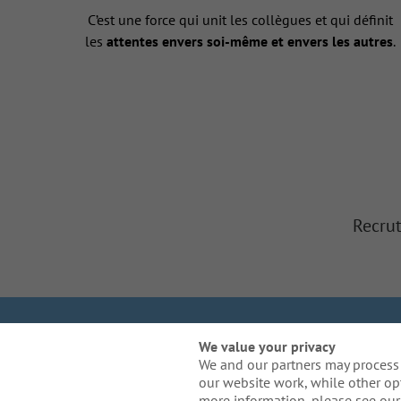
C’est une force qui unit les collègues et qui définit
les
attentes envers soi-même et envers les autres
.
Recrut
Nous sommes Galla
We value your privacy
We and our partners may process 
Politique re
our website work, while other op
Besoin de mesures d'a
more information, please see our 