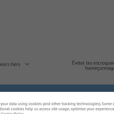
Éviter les escroque
eurs tiers
hameçonnag
gher
Inclusion et diversité
La méthode Gallagher
Protection
your data using cookies (and other tracking technologies). Some 
lative aux témoins
Do Not Sell or Share My Personal Inform
tional cookies help us assess site usage, optimize your experience
daptation raisonnables pour compléter une partie de not
Cookie Policy.