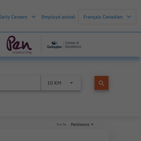
Early Careers
Employé actuel
Français Canadien
search
10 KM
Pertinence
Trier Par