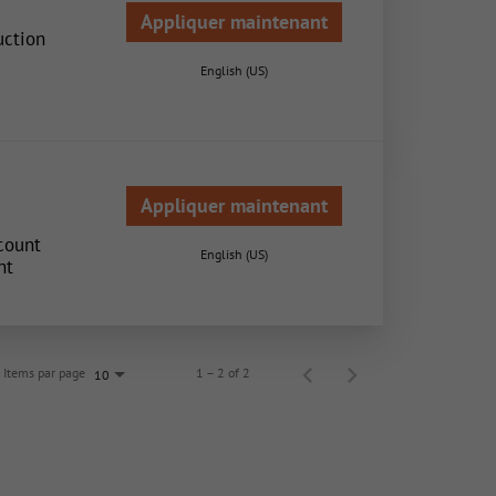
Appliquer maintenant
uction
English (US)
Appliquer maintenant
count
English (US)
nt
Items par page
1 – 2 of 2
10