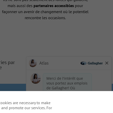
mais aussi des
partenaires accessibles
pour
façonner un avenir de changement où le potentiel
rencontre les occasions.
ries par
e
 de la vie privée du candidat
cookies are necessary to make
ation - US Residents
 and promote our services. For
re processus de candidature, y