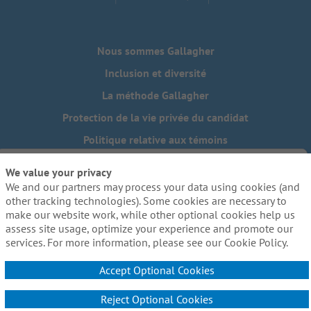
Nous sommes Gallagher
Inclusion et diversité
La méthode Gallagher
Protection de la vie privée du candidat
Politique relative aux témoins
Do Not Sell or Share My Personal Information - US Residents
We value your privacy
We and our partners may process your data using cookies (and
Besoin de mesures d'adaptation raisonnables pour
compléter une partie de notre processus de candidature, y
other tracking technologies). Some cookies are necessary to
compris l'utilisation de ce site web? Envoyez-nous un
make our website work, while other optional cookies help us
courriel:
Careers@ajg.com
assess site usage, optimize your experience and promote our
services. For more information, please see our Cookie Policy.
Accept Optional Cookies
Reject Optional Cookies