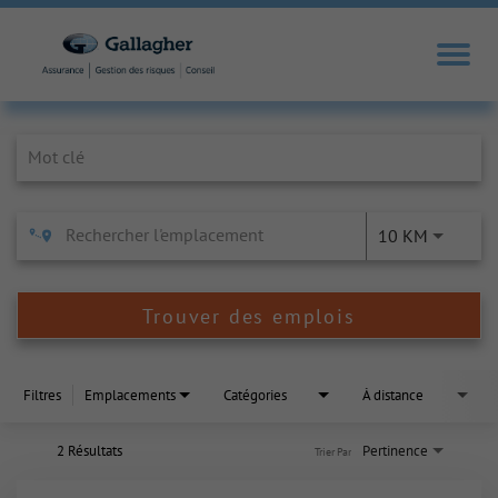
Job Search Page
10 KM
Trouver des emplois
Filtres
Emplacements
Catégories
À distance
2 Résultats
Pertinence
Trier Par