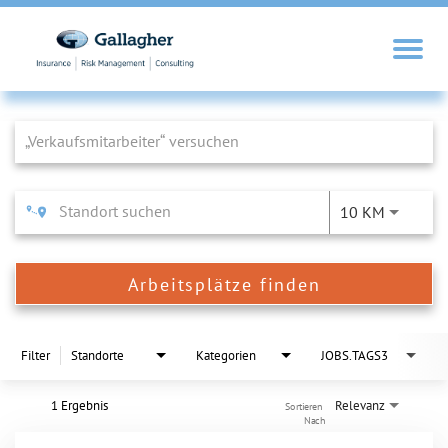
Job Search Page
10 KM
Arbeitsplätze finden
Filter
Standorte
Kategorien
JOBS.TAGS3
1 Ergebnis
Relevanz
Sortieren 
Nach