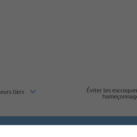
Éviter les escroque
eurs tiers
hameçonnag
gher
Inclusion et diversité
La méthode Gallagher
Protection