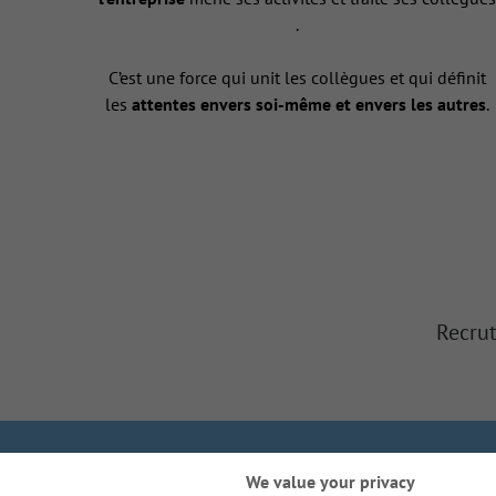
.
C’est une force qui unit les collègues et qui définit
les
attentes envers soi-même et envers les autres
.
Recrut
Nous sommes Galla
We value your privacy