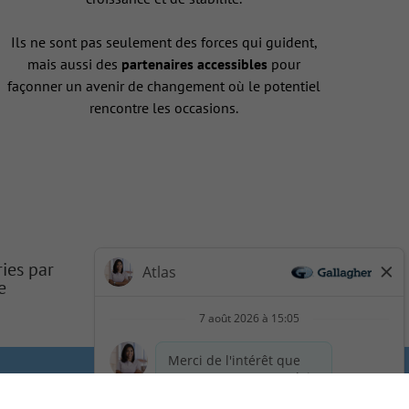
Ils ne sont pas seulement des forces qui guident,
mais aussi des
partenaires accessibles
pour
façonner un avenir de changement où le potentiel
rencontre les occasions.
ries par
e
 de la vie privée du candidat