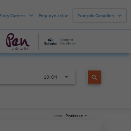
Early Careers
Employé actuel
Français Canadien
search
10 KM
Pertinence
Trier Par