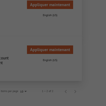
Appliquer maintenant
English (US)
Appliquer maintenant
count
English (US)
nt
Items par page
1 – 2 of 2
10