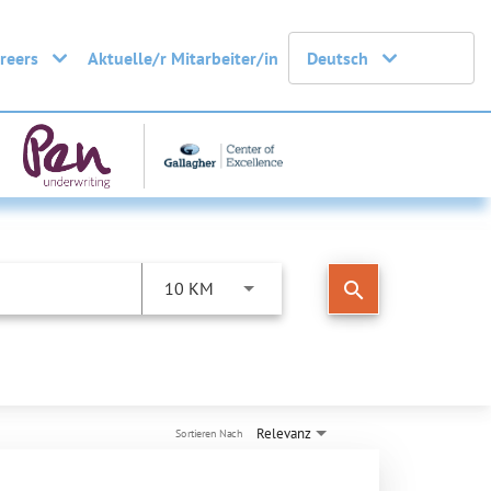
areers
Aktuelle/r Mitarbeiter/in
Deutsch
search
10 KM
Relevanz
Sortieren Nach