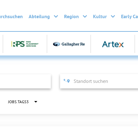
urchsuchen
Abteilung
Region
Kultur
Early C
JOBS.TAGS3