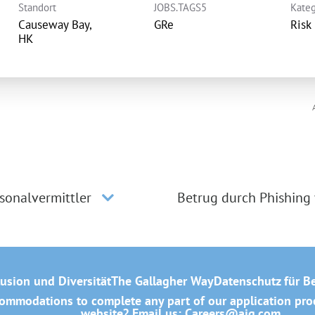
Standort
JOBS.TAGS5
Kateg
Causeway Bay,
GRe
Risk
sonalvermittler
Betrug durch Phishing
lusion und Diversität
The Gallagher Way
Datenschutz für B
mmodations to complete any part of our application proce
website? Email us:
Careers@ajg.com