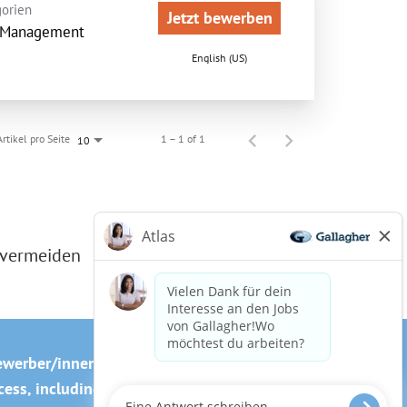
orien
Jetzt bewerben
 Management
English (US)
Artikel pro Seite
1 – 1 of 1
10
 vermeiden
ewerber/innen
Cookie-Richtlinie
ss, including the use of this