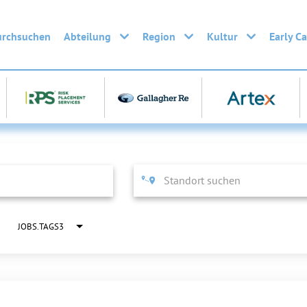
urchsuchen
Abteilung
Region
Kultur
Early C
JOBS.TAGS3