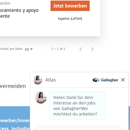
orien
Jetzt bewerben
oramiento y apoyo
iente
Español (LATAM)
Artikel pro Seite
1 – 1 of 1
10
 vermeiden
ewerber/innen
Cookie-Richtlinie
ss, including the use of this