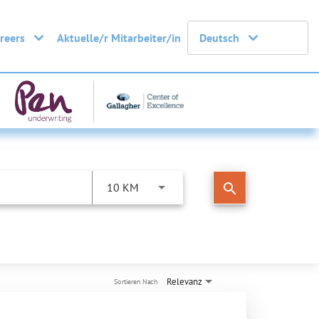
areers
Aktuelle/r Mitarbeiter/in
Deutsch
search
10 KM
Relevanz
Sortieren Nach