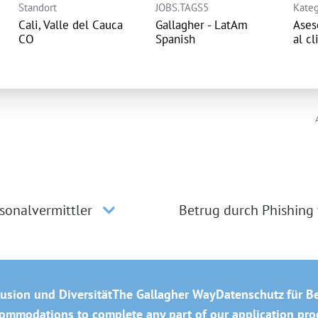
Standort
JOBS.TAGS5
Kateg
Cali, Valle del Cauca
Gallagher - LatAm
Ases
Spanish
al cl
sonalvermittler
Betrug durch Phishing
lusion und Diversität
The Gallagher Way
Datenschutz für B
mmodations to complete any part of our application proce