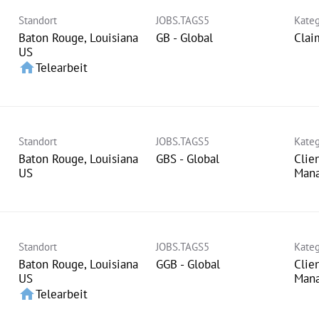
Standort
JOBS.TAGS5
Kateg
Baton Rouge, Louisiana
GB - Global
Clai
home
Telearbeit
Standort
JOBS.TAGS5
Kateg
Baton Rouge, Louisiana
GBS - Global
Clie
Man
Standort
JOBS.TAGS5
Kateg
Baton Rouge, Louisiana
GGB - Global
Clie
Man
home
Telearbeit