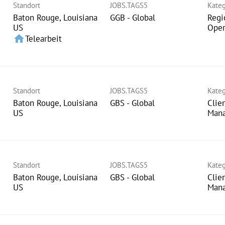
Standort
JOBS.TAGS5
Kateg
Baton Rouge, Louisiana
GGB - Global
Regi
Oper
home
Telearbeit
Standort
JOBS.TAGS5
Kateg
Baton Rouge, Louisiana
GBS - Global
Clie
Man
Standort
JOBS.TAGS5
Kateg
Baton Rouge, Louisiana
GBS - Global
Clie
Man