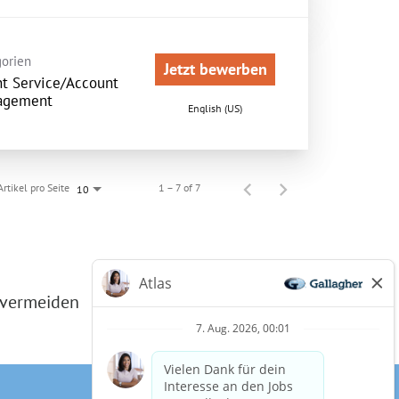
orien
Jetzt bewerben
nt Service/Account
agement
English (US)
Artikel pro Seite
1 – 7 of 7
10
 vermeiden