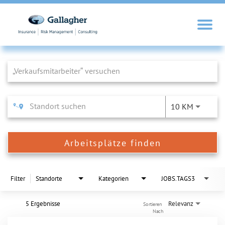
Job Search Page
10 KM
Arbeitsplätze finden
Filter
Standorte
Kategorien
JOBS.TAGS3
5 Ergebnisse
Relevanz
Sortieren 
Nach