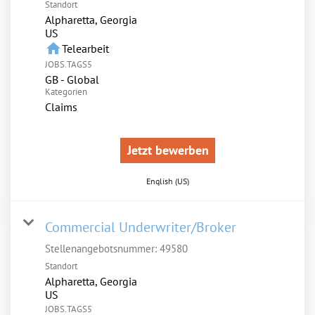
Standort
Alpharetta, Georgia
home
Telearbeit
JOBS.TAGS5
GB - Global
Kategorien
Claims
Jetzt bewerben
English (US)
Commercial Underwriter/Broker
Stellenangebotsnummer:
49580
Standort
Alpharetta, Georgia
JOBS.TAGS5