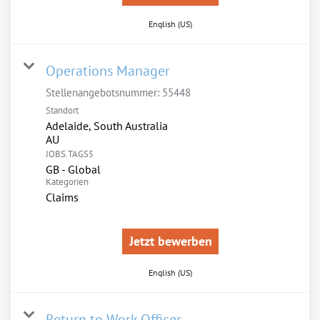
English (US)
Operations Manager
Stellenangebotsnummer:
55448
Standort
Adelaide, South Australia
JOBS.TAGS5
GB - Global
Kategorien
Claims
Jetzt bewerben
English (US)
Return to Work Officer