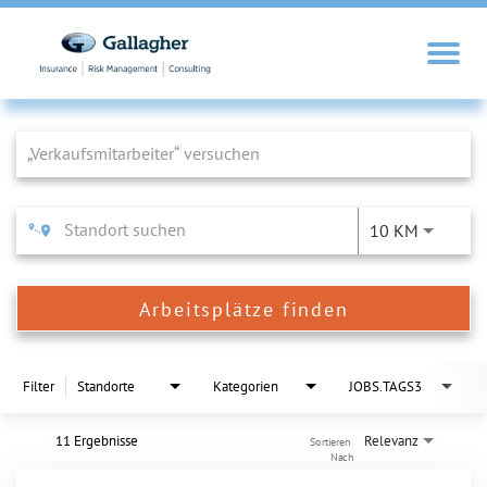
Job Search Page
10 KM
Arbeitsplätze finden
Filter
Standorte
Kategorien
JOBS.TAGS3
11 Ergebnisse
Relevanz
Sortieren 
Nach