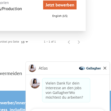
orien
Jetzt bewerben
s/Production
English (US)
Artikel pro Seite
1 – 1 of 1
10
 vermeiden
ewerber/innen
Cookie-Richtlinie
ss, including the use of this