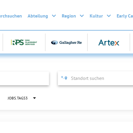
urchsuchen
Abteilung
Region
Kultur
Early C
JOBS.TAGS3