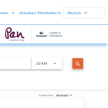
areers
Aktuelle/r Mitarbeiter/in
Deutsch
search
10 KM
Relevanz
Sortieren Nach