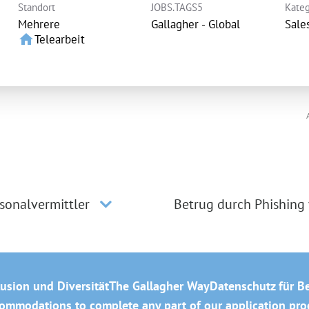
Standort
JOBS.TAGS5
Kateg
Mehrere
Gallagher - Global
Sale
home
Telearbeit
sonalvermittler
Betrug durch Phishing
lusion und Diversität
The Gallagher Way
Datenschutz für B
mmodations to complete any part of our application proce