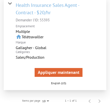
Health Insurance Sales Agent -
Contract - $20/hr
Demander l'ID:
55393
Emplacement
Multiple
home
Télétravailler
Marque
Gallagher - Global
Catégories
Sales/Production
Appliquer maintenant
English (US)
Items par page
1 – 1 of 1
10