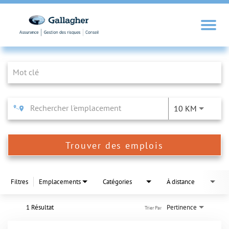
Job Search Page
10 KM
Trouver des emplois
Filtres
Emplacements
Catégories
À distance
1 Résultat
Pertinence
Trier Par