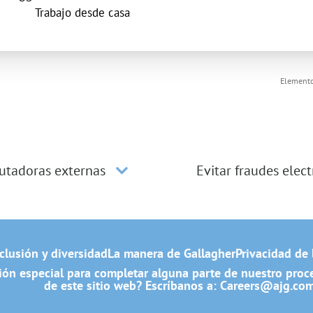
inicio
Trabajo desde casa
Elemento
utadoras externas
Evitar fraudes elec
clusión y diversidad
La manera de Gallagher
Privacidad de 
ón especial para completar alguna parte de nuestro proces
de este sitio web? Escríbanos a:
Careers@ajg.co