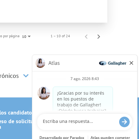
s por página
1 – 10 of 24
10
trónicos
los candidatos
Cookie Policy
o de solicitud, incluido el uso
m