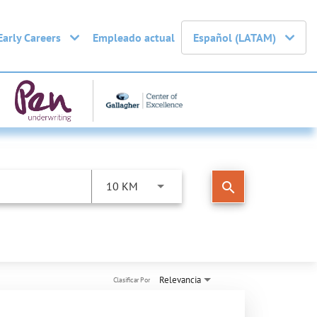
Early Careers
Empleado actual
Español (LATAM)
search
10 KM
Relevancia
Clasificar Por