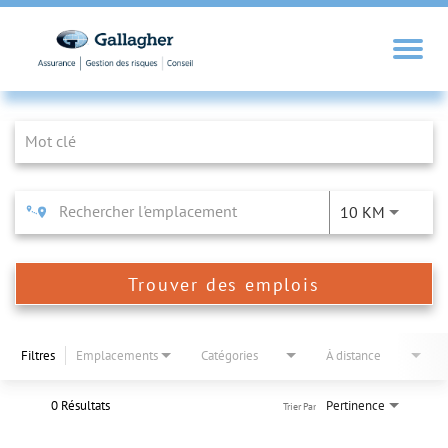
Job Search Page
10 KM
Trouver des emplois
Filtres
Emplacements
Catégories
À distance
0 Résultats
Pertinence
Trier Par