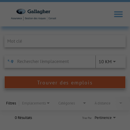
Job Search Page
10 KM
Trouver des emplois
Filtres
Emplacements
Catégories
À distance
0 Résultats
Pertinence
Trier Par