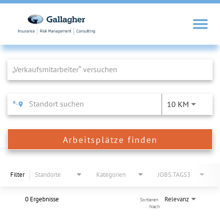
Job Search Page
10 KM
Arbeitsplätze finden
Filter
Standorte
Kategorien
JOBS.TAGS3
0 Ergebnisse
Relevanz
Sortieren 
Nach