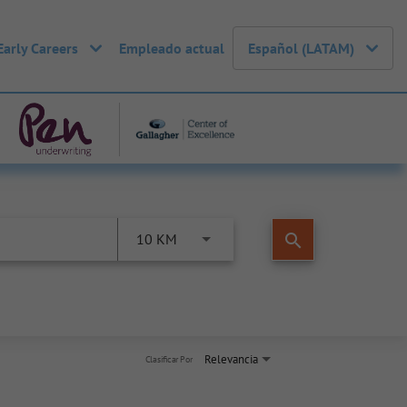
Early Careers
Empleado actual
Español (LATAM)
search
10 KM
Relevancia
Clasificar Por