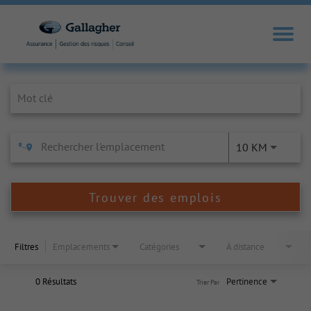
Job Search Page
10 KM
Trouver des emplois
Filtres
Emplacements
Catégories
À distance
0 Résultats
Pertinence
Trier Par