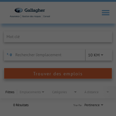
Job Search Page
10 KM
Trouver des emplois
Filtres
Emplacements
Catégories
À distance
0 Résultats
Pertinence
Trier Par