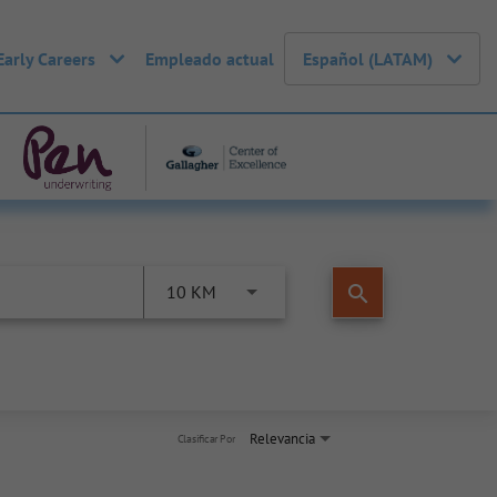
Early Careers
Empleado actual
Español (LATAM)
search
10 KM
Relevancia
Clasificar Por