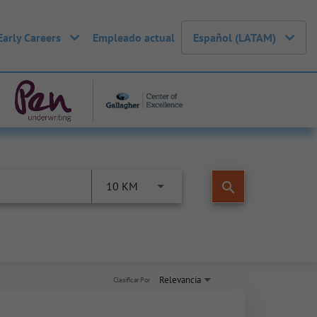
Early Careers
Empleado actual
Español (LATAM)
search
10 KM
Relevancia
Clasificar Por