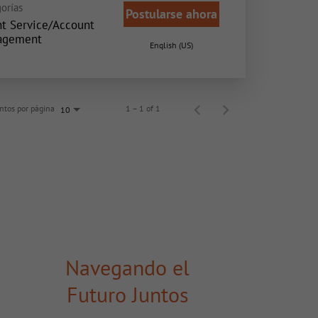
orías
Postularse ahora
nt Service/Account
agement
English (US)
tos por página
1 – 1 of 1
10
Navegando el
Futuro Juntos