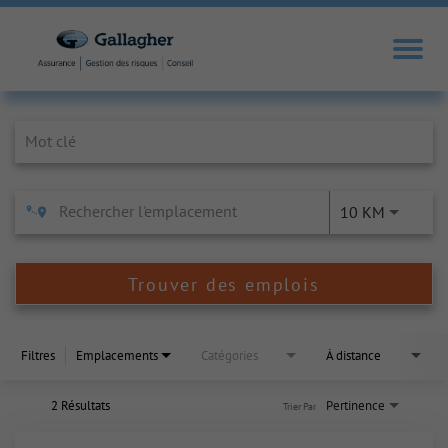
Job Search Page
10 KM
Trouver des emplois
Filtres
Emplacements
Catégories
À distance
2 Résultats
Pertinence
Trier Par