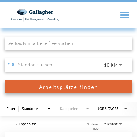
Job Search Page
10 KM
Arbeitsplätze finden
Filter
Standorte
Kategorien
JOBS.TAGS3
2 Ergebnisse
Relevanz
Sortieren 
Nach