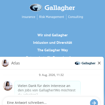
Wir sind Gallagher
Inklusion und Diversität
The Gallagher Way
Datenschutz für Bewerber/innen
Cookie-Richtlinie
Need reasonable accommodations to complete any part of
our application process, including the use of this website?
Email us:
Careers@ajg.com