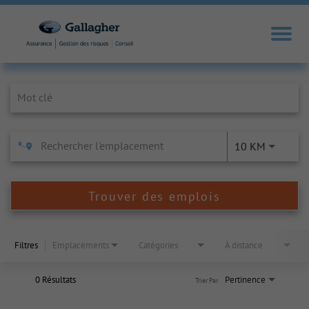
Job Search Page
10 KM
Trouver des emplois
Filtres
Emplacements
Catégories
À distance
0 Résultats
Pertinence
Trier Par