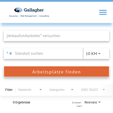
Job Search Page
10 KM
Arbeitsplätze finden
Filter
Standorte
Kategorien
JOBS.TAGS3
0 Ergebnisse
Relevanz
Sortieren 
Nach