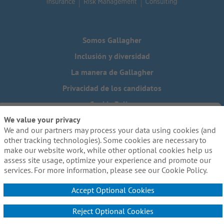
Somos Gallagher
Inclusión y diversidad
La manera de Gallagher
Privacidad de los candidatos
Cookie Policy
We value your privacy
Do Not Sell or Share My Personal Information - US Residents
We and our partners may process your data using cookies (and
¿Necesita una adaptación especial para completar alguna
other tracking technologies). Some cookies are necessary to
parte de nuestro proceso de solicitud, incluido el uso de
make our website work, while other optional cookies help us
este sitio web? Escríbanos a:
Careers@ajg.com
assess site usage, optimize your experience and promote our
services. For more information, please see our Cookie Policy.
Accept Optional Cookies
Reject Optional Cookies