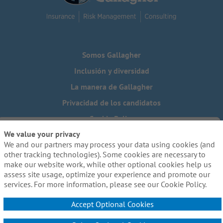
Somos Gallagher
Inclusión y diversidad
La manera de Gallagher
Privacidad de los candidatos
Cookie Policy
We value your privacy
Do Not Sell or Share My Personal Information - US Residents
We and our partners may process your data using cookies (and
¿Necesita una adaptación especial para completar alguna
other tracking technologies). Some cookies are necessary to
parte de nuestro proceso de solicitud, incluido el uso de
make our website work, while other optional cookies help us
este sitio web? Escríbanos a:
Careers@ajg.com
assess site usage, optimize your experience and promote our
services. For more information, please see our Cookie Policy.
Accept Optional Cookies