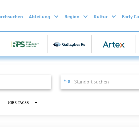
urchsuchen
Abteilung
Region
Kultur
Early C
JOBS.TAGS3