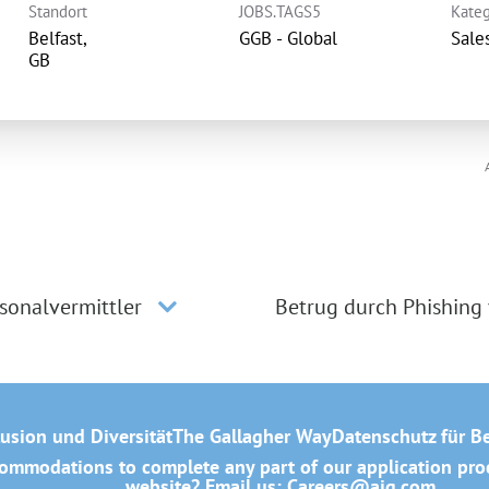
Standort
JOBS.TAGS5
Kateg
Belfast,
GGB - Global
Sale
sonalvermittler
Betrug durch Phishing
lusion und Diversität
The Gallagher Way
Datenschutz für B
mmodations to complete any part of our application proce
website? Email us:
Careers@ajg.com