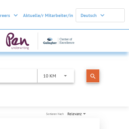
areers
Aktuelle/r Mitarbeiter/in
Deutsch
search
10 KM
Relevanz
Sortieren Nach