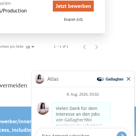
orien
Jetzt bewerben
s/Production
English (US)
Artikel pro Seite
1 – 1 of 1
10
 vermeiden
ewerber/innen
Cookie-Richtlinie
ss, including the use of this