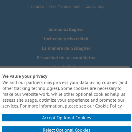
Somos Gallagher
Inclusión y diversidad
La manera de Gallagher
Privacidad de los candidatos
Cookie Policy
We value your privacy
Do Not Sell or Share My Personal Information - US Residents
We and our partners may process your data using cookies (and
¿Necesita una adaptación especial para completar alguna
other tracking technologies). Some cookies are necessary to
parte de nuestro proceso de solicitud, incluido el uso de
make our website work, while other optional cookies help us
este sitio web? Escríbanos a:
Careers@ajg.com
assess site usage, optimize your experience and promote our
services. For more information, please see our Cookie Policy.
Accept Optional Cookies
Reject Optional Cookies