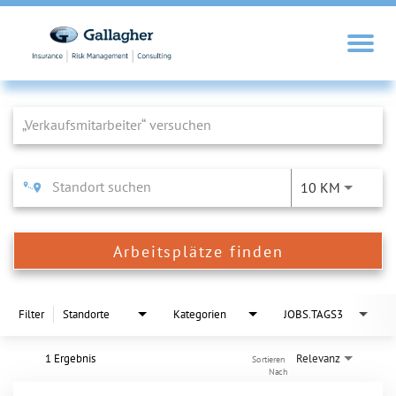
Job Search Page
10 KM
Arbeitsplätze finden
Filter
Standorte
Kategorien
JOBS.TAGS3
1 Ergebnis
Relevanz
Sortieren 
Nach