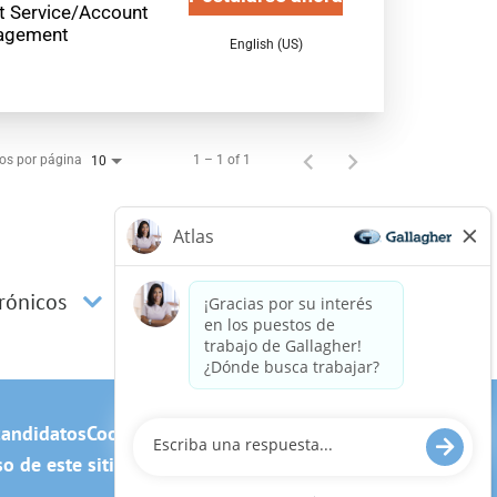
nt Service/Account
agement
English (US)
os por página
1 – 1 of 1
10
trónicos
candidatos
Cookie Policy
so de este sitio web? Escríbanos a:
Careers@ajg.com