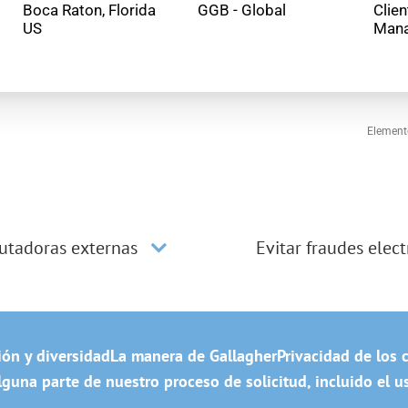
Boca Raton, Florida
GGB - Global
Clie
Man
Element
utadoras externas
Evitar fraudes elec
ión y diversidad
La manera de Gallagher
Privacidad de los 
guna parte de nuestro proceso de solicitud, incluido el u