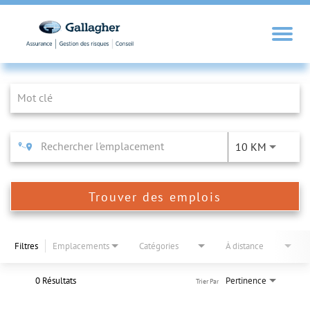
Job Search Page
10 KM
Trouver des emplois
Filtres
Emplacements
Catégories
À distance
0 Résultats
Pertinence
Trier Par