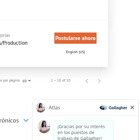
orías
Postularse ahora
s/Production
English (US)
s por página
1 – 10 of 10
10
trónicos