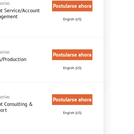
orías
Postularse ahora
nt Service/Account
agement
English (US)
orías
Postularse ahora
s/Production
English (US)
orías
Postularse ahora
nt Consulting &
ort
English (US)