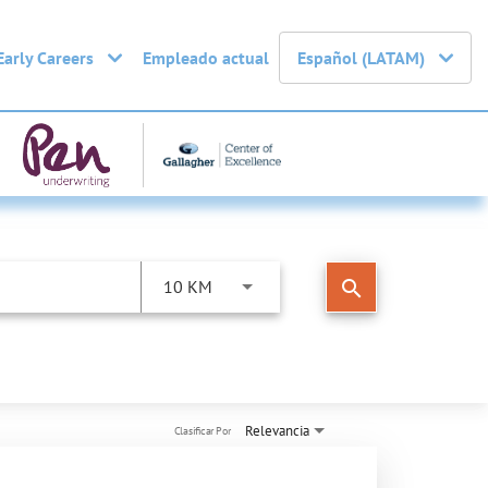
Early Careers
Empleado actual
Español (LATAM)
search
10 KM
Relevancia
Clasificar Por