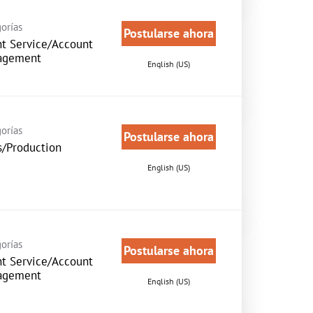
orías
Postularse ahora
nt Service/Account
agement
English (US)
orías
Postularse ahora
s/Production
English (US)
orías
Postularse ahora
nt Service/Account
agement
English (US)