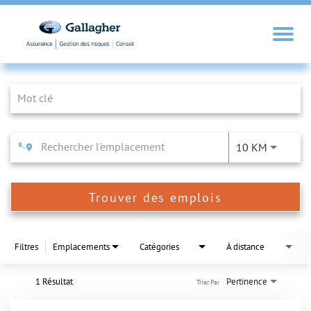
Job Search Page
10 KM
Trouver des emplois
Filtres
Emplacements
Catégories
À distance
1 Résultat
Pertinence
Trier Par