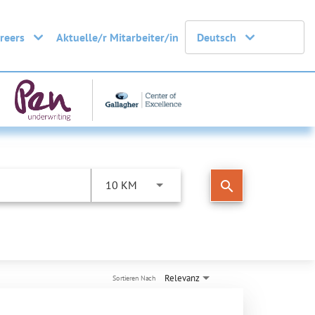
areers
Aktuelle/r Mitarbeiter/in
Deutsch
search
10 KM
Relevanz
Sortieren Nach