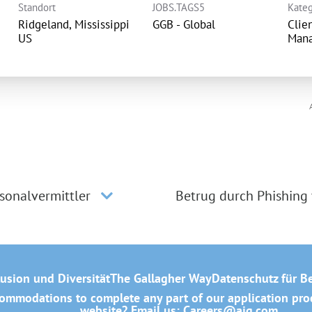
Standort
JOBS.TAGS5
Kateg
Ridgeland, Mississippi
GGB - Global
Clie
Man
sonalvermittler
Betrug durch Phishing
lusion und Diversität
The Gallagher Way
Datenschutz für B
mmodations to complete any part of our application proce
website? Email us:
Careers@ajg.com