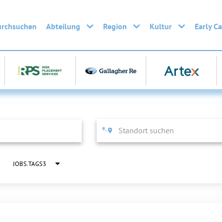
urchsuchen
Abteilung
Region
Kultur
Early C
JOBS.TAGS3