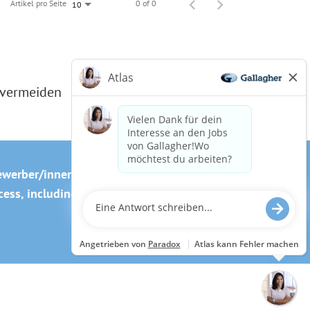
Artikel pro Seite
0 of 0
10
 vermeiden
ewerber/innen
Cookie-Richtlinie
ss, including the use of this