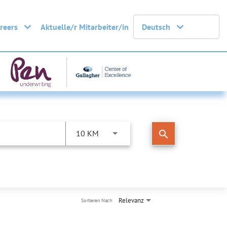
areers
Aktuelle/r Mitarbeiter/in
Deutsch
search
10 KM
Relevanz
Sortieren Nach