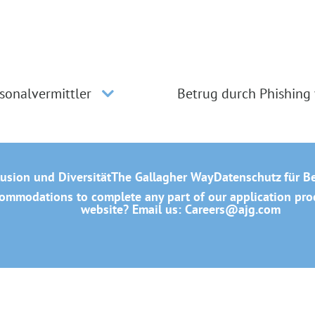
sonalvermittler
Betrug durch Phishing
lusion und Diversität
The Gallagher Way
Datenschutz für B
mmodations to complete any part of our application proce
website? Email us:
Careers@ajg.com