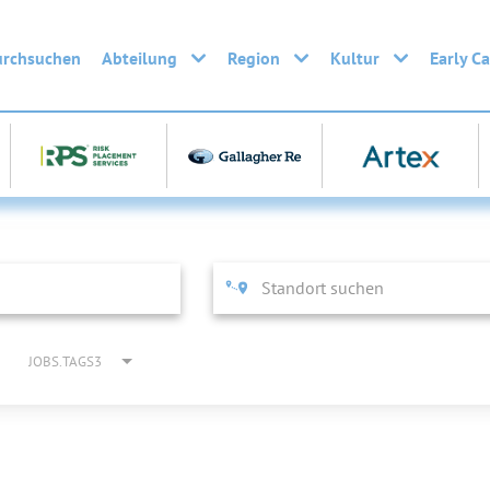
urchsuchen
Abteilung
Region
Kultur
Early C
JOBS.TAGS3