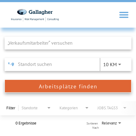
Job Search Page
10 KM
Arbeitsplätze finden
Filter
Standorte
Kategorien
JOBS.TAGS3
0 Ergebnisse
Relevanz
Sortieren 
Nach