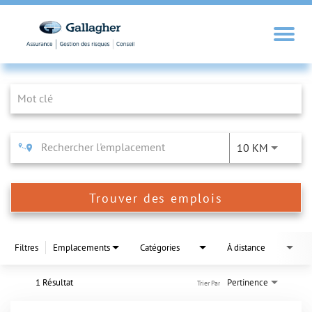
Job Search Page
10 KM
Trouver des emplois
Filtres
Emplacements
Catégories
À distance
1 Résultat
Pertinence
Trier Par