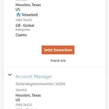
Houston, Texas
home
Telearbeit
JOBS.TAGS5
GB - Global
Kategorien
Claims
Jetzt bewerben
English (US)
Account Manager
Stellenangebotsnummer:
56284
Standort
Houston, Texas
JOBS.TAGS5