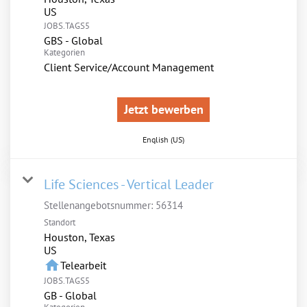
JOBS.TAGS5
GBS - Global
Kategorien
Client Service/Account Management
Jetzt bewerben
English (US)
Life Sciences - Vertical Leader
Stellenangebotsnummer:
56314
Standort
Houston, Texas
home
Telearbeit
JOBS.TAGS5
GB - Global