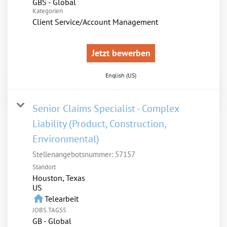
GBS - Global
Kategorien
Client Service/Account Management
Jetzt bewerben
English (US)
Senior Claims Specialist - Complex
Liability (Product, Construction,
Environmental)
Stellenangebotsnummer:
57157
Standort
Houston, Texas
home
Telearbeit
JOBS.TAGS5
GB - Global