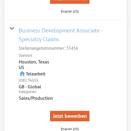
English (US)
Business Development Associate -
Specialty Claims
Stellenangebotsnummer:
55456
Standort
Houston, Texas
home
Telearbeit
JOBS.TAGS5
GB - Global
Kategorien
Sales/Production
Jetzt bewerben
English (US)