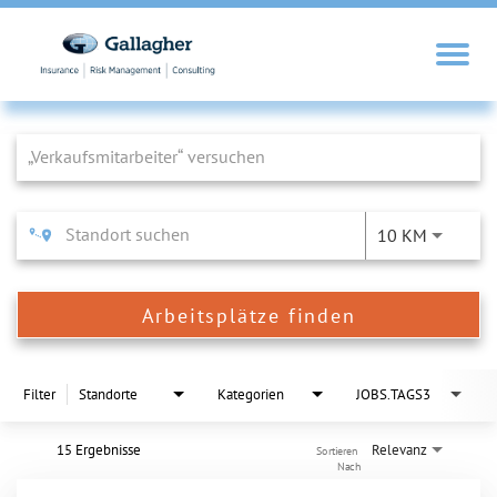
Job Search Page
10 KM
Arbeitsplätze finden
Filter
Standorte
Kategorien
JOBS.TAGS3
15 Ergebnisse
Relevanz
Sortieren 
Nach