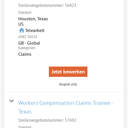
Stellenangebotsnummer:
56423
Standort
Houston, Texas
home
Telearbeit
JOBS.TAGS5
GB - Global
Kategorien
Claims
Jetzt bewerben
English (US)
Workers Compensation Claims Trainee -
Texas
Stellenangebotsnummer:
57692
Standort