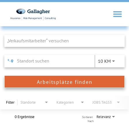
Job Search Page
10 KM
Arbeitsplätze finden
Filter
Standorte
Kategorien
JOBS.TAGS3
0 Ergebnisse
Relevanz
Sortieren 
Nach